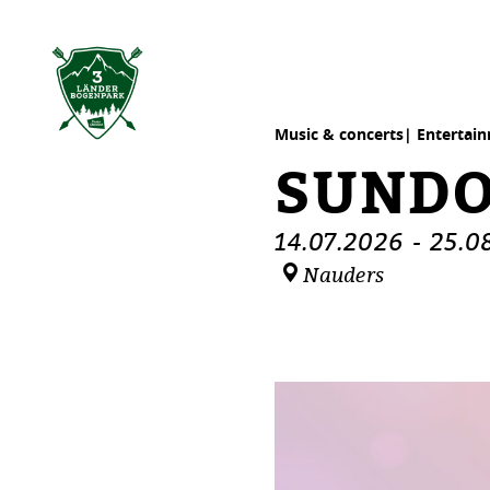
table of content
Sundowner
Dates
Similar events
Music & concerts| Entertai
SUND
14.07.2026
-
25.0
Nauders