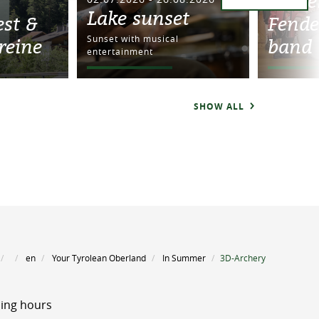
concer
Lake sunset
est &
Fende
Sunset with musical
reine
band
entertainment
SHOW ALL
en
Your Tyrolean Oberland
In Summer
3D-Archery
ing hours