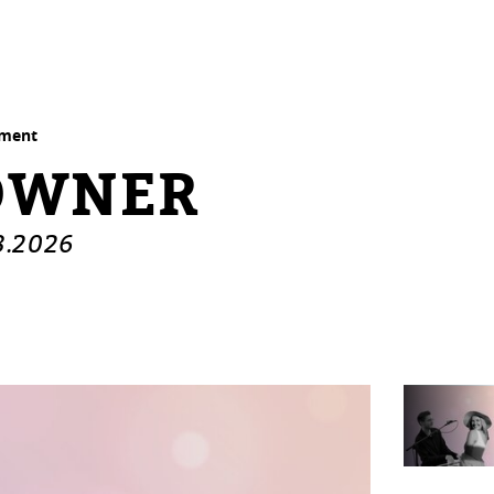
nment
OWNER
8.2026