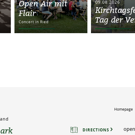
Open Air mit
09.08.2026
Kirchtagsf
Flair
Tag der Ve
Concert in Ried
Homepage
rland
park
open
DIRECTIONS