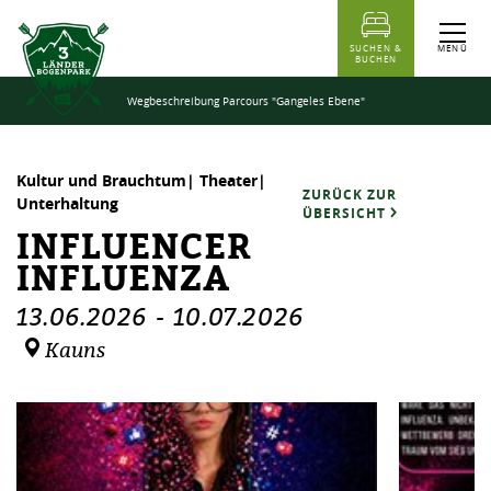
Inhaltstabelle
Influencer Influenza
Termine
Ähnliche Events
MENÜ
SUCHEN &
BUCHEN
Wegbeschreibung Parcours "Gangeles Ebene"
Kultur und Brauchtum| Theater|
ZURÜCK ZUR
Unterhaltung
ÜBERSICHT
INFLUENCER
INFLUENZA
13.06.2026
-
10.07.2026
Kauns