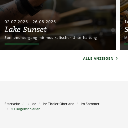
02.07.2026 - 26.08.2026
1
Lake Sunset
Sonnenuntergang mit musikalischer Unterhaltung
M
ALLE ANZEIGEN
Startseite
de
Ihr Tiroler Oberland
im Sommer
3D Bogenschießen