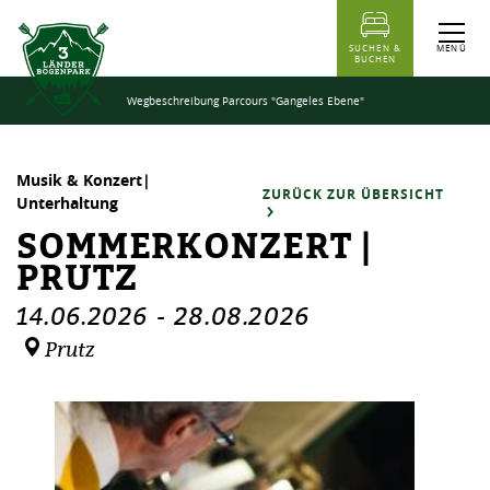
Inhaltstabelle
Sommerkonzert | Prutz
Termine
Ähnliche Events
MENÜ
SUCHEN &
BUCHEN
Wegbeschreibung Parcours "Gangeles Ebene"
Musik & Konzert|
ZURÜCK ZUR ÜBERSICHT
Unterhaltung
SOMMERKONZERT |
PRUTZ
14.06.2026
-
28.08.2026
Prutz