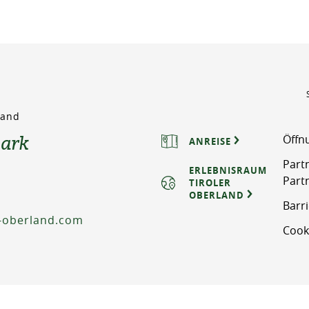
rland
park
Öffn
ANREISE
Part
ERLEBNISRAUM
Part
TIROLER
OBERLAND
Barri
-oberland.com
Cook