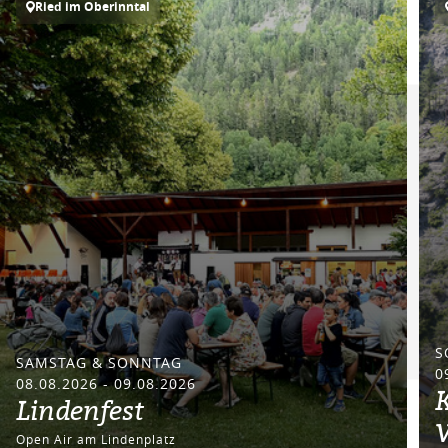
Ried im Oberinntal
S
SAMSTAG & SONNTAG
0
08.08.2026 - 09.08.2026
K
Lindenfest
Open Air am Lindenplatz