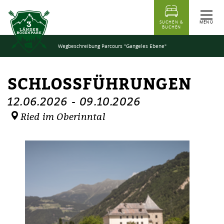
Inhaltstabelle
Schlossführungen
Termine
Ähnliche Events
MENÜ
SUCHEN &
BUCHEN
Wegbeschreibung Parcours "Gangeles Ebene"
SCHLOSSFÜHRUNGEN
12.06.2026
-
09.10.2026
Ried im Oberinntal